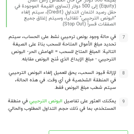
بقيمة 500 دولار. في حال انخفاض رأس المال
(Equity) إلى 500 دولار (تساوي القيمة الموجودة في
حقل رصید ائتمان التداول (Credit)، سيتم إلغاء
"البونص الترحيبي" تلقائياً، وسيتم إغلاق جميع
الصفقات قسراً (Stop Out).
في حالة وجود بونص ترحيبي نشط على الحساب، سيتم
تحديد مبلغ الأموال المتاحة للسحب بناءً على الصيغة
التالیة: المبلغ المتاح للسحب = الهامش الحر- البونص
الترحيبي - مبلغ الإيداع الذي مُنح البونص مقابله.
لإزالة قيود السحب، يحق للعميل إلغاء البونص الترحيبي
في المنطقة الشخصية في أي وقت. في هذه الحالة،
سيتم شطب مبلغ البونص فقط.
يمكنك العثور على تفاصيل
البونص الترحيبي
في منطقة
المستخدم، بما في ذلك حجم التداول المطلوب والحالي.