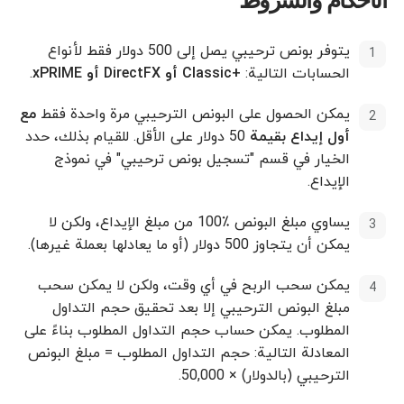
یتوفر بونص ترحيبي یصل إلى 500 دولار فقط لأنواع
الحسابات التالية:
+Classic أو DirectFX أو xPRIME
.
يمكن الحصول على البونص الترحيبي مرة واحدة فقط
مع
أول إيداع بقيمة
50 دولار على الأقل. للقيام بذلك، حدد
الخيار في قسم "تسجيل بونص ترحيبي" في نموذج
الإيداع.
يساوي مبلغ البونص ٪100 من مبلغ الإيداع، ولكن لا
يمكن أن يتجاوز 500 دولار (أو ما يعادلها بعملة غیرها).
يمكن سحب الربح في أي وقت، ولكن لا يمكن سحب
مبلغ البونص الترحيبي إلا بعد تحقيق حجم التداول
المطلوب. يمكن حساب حجم التداول المطلوب بناءً على
المعادلة التالیة: حجم التداول المطلوب = مبلغ البونص
الترحيبي (بالدولار) × 50,000.