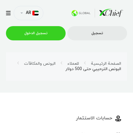
AR
تسجیل
تسجیل الدخول
التداول
الصفحة الرئيسية
للعملاء
البونص والمكافآت
البونص الترحيبي حتى 500 دولار
منصات
العروض الترويجية
الشركة
حسابات الاستثمار
الشراكة