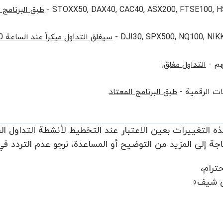
STOXX50, DAX40, CAC40, ASX200, FTSE100, HSI
طبق البرنامج 
DJI30, SPX500, NQ100, NIKK
سيغلق التداول مبكراً عند الساعة 20:00 (GMT+3)
هم -
التداول مغلق
;
ات الرقمية -
طبق البرنامج المعتاد
.
ه التغييرات بعين الاعتبار عند التخطيط لأنشطة التداول ا
اجة إلى المزيد من التوضيح أو المساعدة، نرجو عدم التردد ف
ترام،
 شيف»