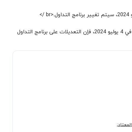
نودّ إبلاغكم أنه نظراً للعطلة الرسمية القادمة في عيد الاستقلال الأمريكي في 4 يوليو 2024، فإن التعديلات على برنامج التداول
المعتاد
;