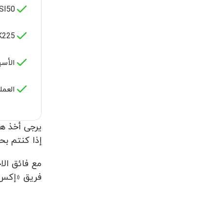
50 -
225 -
الأس
العمل
يرجى أخذ هذ
إذا كنتم بح
مع فائق الاح
فریق «إكس