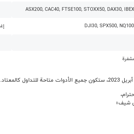
ASX200, CAC40, FTSE100, STOXX50, DAX30, IBEX
DJI30, SPX500, NQ100
إغلا
مشفرة
ترام،
 شيف»