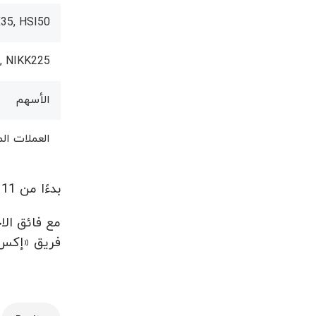
35, HSI50
, NIKK225
الأسهم
العملات ال
بدءًا من 11 أبريل 2023، ستكون جميع الأدوات متاحة للتداول كالمعتاد.
مع فائق الاح
فریق «إكس