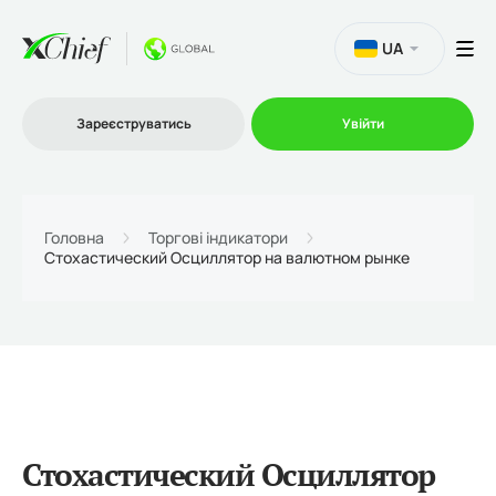
UA
Зареєструватись
Увійти
Торгівля
Головна
Торгові індикатори
Стохастический Осциллятор на валютном рынке
Платформи
Акції
Компанія
Стохастический Осциллятор
Партнерська програма