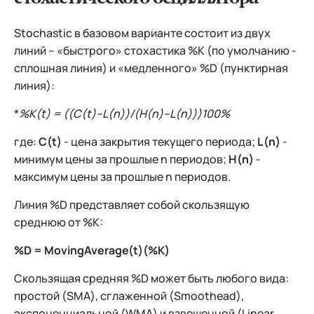
Stochastic в базовом варианте состоит из двух
линий – «быстрого» стохастика %K (по умолчанию -
сплошная линия) и «медленного» %D (пунктирная
линия):
*
%K(t) = ((C(t)–L(n))/(H(n)–L(n)))
100%
где:
C(t)
- цена закрытия текущего периода;
L(n)
-
минимум цены за прошлые n периодов;
H(n)
-
максимум цены за прошлые n периодов.
Линия %D представляет собой скользящую
среднюю от %K:
%D = MovingAverage(t)(%K)
Скользящая средняя %D может быть любого вида:
простой (SMA), сглаженной (Smoothead),
экспоненциальной (WMA) и взвешенной (Linear