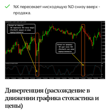
%K пересекает нисходящую %D снизу вверх -
продажа.
Дивергенция (расхождение в
движении графика стохастика и
цены)