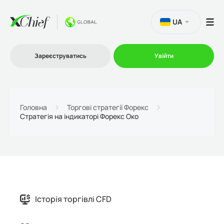
UA
Зареєструватись
Увійти
Торгівля
Головна
Торгові стратегії Форекс
Стратегія на індикаторі Форекс Око
Платформи
Акції
Компанія
Історія торгівлі CFD
Партнерська програма