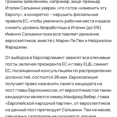
громким заявлениям, например, вице-премьер
Италии Сальвини уверен, что готов «изменить эту
Европу», а конкретно − нарушить фискальные
правила ЕС, чтобы увеличить рабочие места и вдвое
снизить уровень безработицы в Италии (до 5%).
Именно Сальвини пока возглавляет движение
евроскептиков, вместе с Марин Ле Пен и Найджелом
Фараджем.
От выборов в Европарламент зависят все ключевые
посты, включая президента ЕС и главу ЕЦБ, саммит
ЕС, посвященный консультациям по распределению
должностей, состоится 28 мая. Еврокоалиция
получает право назначить своего кандидата на
пост главы Еврокомиссии, от еврооптимистов таким
кандидатом является немец Манфред Вебер, глава
«Европейской народной партии», от евроскептиков
на данный пост претендует Сальвини. Тем не менее,
серьезных сюрпризов не ожидается, вполне