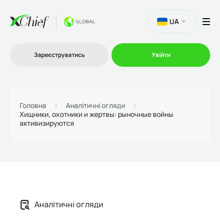
UA
Зареєструватись
Увійти
Торгівля
Головна
Аналітичні огляди
Хищники, охотники и жертвы: рыночные войны
активизируются
Платформи
Акції
Компанія
Аналітичні огляди
Партнерська програма