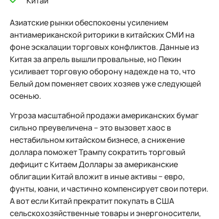
Китай
Азиатские рынки обеспокоены усилением
антиамериканской риторики в китайских СМИ на
фоне эскалации торговых конфликтов. Данные из
Китая за апрель вышли провальные, но Пекин
усиливает торговую оборону надежде на то, что
Белый дом поменяет своих хозяев уже следующей
осенью.
Угроза масштабной продажи американских бумаг
сильно преувеличена – это вызовет хаос в
нестабильном китайском бизнесе, а снижение
доллара поможет Трампу сократить торговый
дефицит с Китаем Доллары за американские
облигации Китай вложит в иные активы − евро,
фунты, юани, и частично компенсирует свои потери.
А вот если Китай прекратит покупать в США
сельскохозяйственные товары и энергоносители,