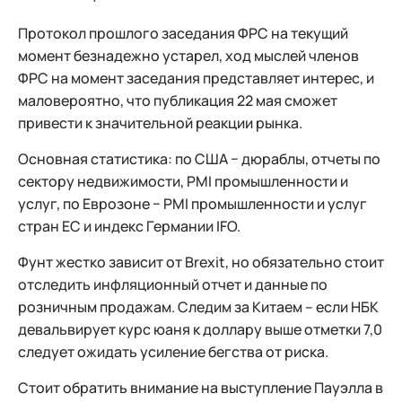
Протокол прошлого заседания ФРС на текущий
момент безнадежно устарел, ход мыслей членов
ФРС на момент заседания представляет интерес, и
маловероятно, что публикация 22 мая сможет
привести к значительной реакции рынка.
Основная статистика: по США − дюраблы, отчеты по
сектору недвижимости, PMI промышленности и
услуг, по Еврозоне − PMI промышленности и услуг
стран ЕС и индекс Германии IFO.
Фунт жестко зависит от Brexit, но обязательно стоит
отследить инфляционный отчет и данные по
розничным продажам. Следим за Китаем – если НБК
девальвирует курс юаня к доллару выше отметки 7,0
следует ожидать усиление бегства от риска.
Стоит обратить внимание на выступление Пауэлла в