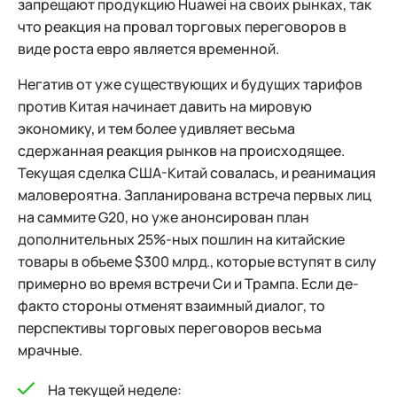
запрещают продукцию Huawei на своих рынках, так
что реакция на провал торговых переговоров в
виде роста евро является временной.
Негатив от уже существующих и будущих тарифов
против Китая начинает давить на мировую
экономику, и тем более удивляет весьма
сдержанная реакция рынков на происходящее.
Текущая сделка США-Китай совалась, и реанимация
маловероятна. Запланирована встреча первых лиц
на саммите G20, но уже анонсирован план
дополнительных 25%-ных пошлин на китайские
товары в объеме $300 млрд., которые вступят в силу
примерно во время встречи Си и Трампа. Если де-
факто стороны отменят взаимный диалог, то
перспективы торговых переговоров весьма
мрачные.
На текущей неделе: