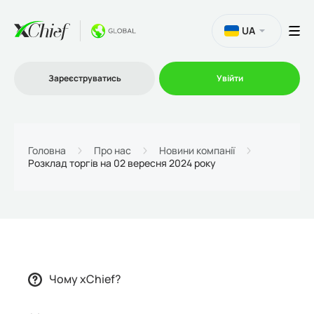
UA
Зареєструватись
Увійти
Торгівля
Головна
Про нас
Новини компанії
Розклад торгів на 02 вересня 2024 року
Платформи
Акції
Компанія
Чому xChief?
Партнерська програма