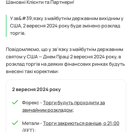
Шановні Клієнти та Партнери!
У зв&#39;язку з майбутнім державним вихідним у
США, 2 вересня 2024 року буде змінено розклад
торгів.
Повідомляємо, що у зв'язку з майбутнім державним
святом у США — Днем Праці 2 вересня 2024 року, в
розклад торгів на деяких фінансових ринках будуть
внесені такі корективи:
2 вересня 2024 року
Форекс -
Торги будуть проходити за
звичайним розкладом
;
Метали -
Торги закриються раніше, о 21:00
(EET)
;