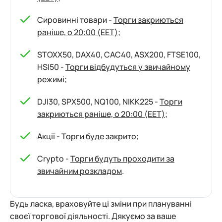
Сировинні товари -
Торги закриються
раніше, о 20:00 (EET)
;
STOXX50, DAX40, CAC40, ASX200, FTSE100,
HSI50 -
Торги відбудуться у звичайному
режимі
;
DJI30, SPX500, NQ100, NIKK225 -
Торги
закриються раніше, о 20:00 (EET)
;
Акції -
Торги буде закрито
;
Crypto -
Торги будуть проходити за
звичайним розкладом
.
Будь ласка, враховуйте ці зміни при плануванні
своєї торгової діяльності. Дякуємо за ваше