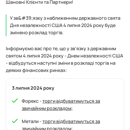
Шановні Клієнти та Партнери!
У зв&#39;язку з наближенням державного свята
Дня незалежності США 4 липня 2024 року буде
змінено розклад торгів.
Інформуємо вас про те, що у зв'язку з державним
святом 4 липня 2024 року - Днем незалежності США
- відбудуться наступні зміни в розкладі торгів на
деяких фінансових ринках:
3 липня 2024 року
Форекс -
торги відбуватимуться за
звичайним розкладом
;
Метали -
торги відбуватимуться за
звичайним розкладом
;