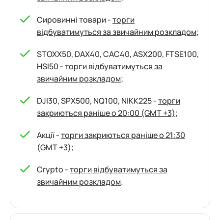
Сировинні товари -
торги
відбуватимуться за звичайним розкладом
;
STOXX50, DAX40, CAC40, ASX200, FTSE100,
HSI50 -
торги відбуватимуться за
звичайним розкладом
;
DJI30, SPX500, NQ100, NIKK225 -
торги
закриються раніше о 20:00 (GMT +3)
;
Акції -
торги закриються раніше о 21:30
(GMT +3)
;
Crypto -
торги відбуватимуться за
звичайним розкладом
.