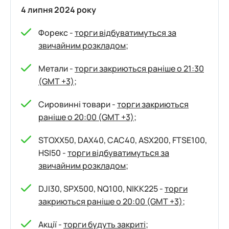
4 липня 2024 року
Форекс -
торги відбуватимуться за
звичайним розкладом
;
Метали -
торги закриються раніше о 21:30
(GMT +3)
;
Сировинні товари -
торги закриються
раніше о 20:00 (GMT +3)
;
STOXX50, DAX40, CAC40, ASX200, FTSE100,
HSI50 -
торги відбуватимуться за
звичайним розкладом
;
DJI30, SPX500, NQ100, NIKK225 -
торги
закриються раніше о 20:00 (GMT +3)
;
Акції -
торги будуть закриті
;