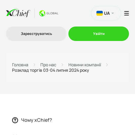
UA
Зареєструватись
Увійти
Торгівля
Головна
Про нас
Новини компанії
Розклад торгів 03-04 липня 2024 року
Платформи
Акції
Компанія
Чому xChief?
Партнерська програма