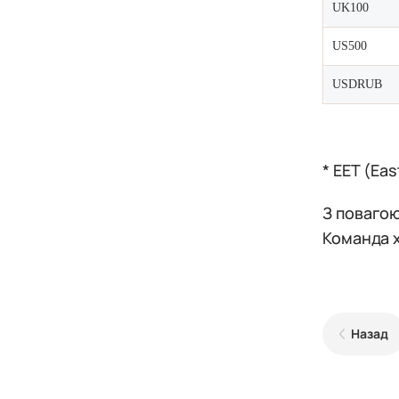
UK100
US500
USDRUB
* EET (Ea
З повагою
Команда 
Назад