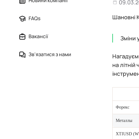
Новини компанії
09.03.2
Шановні К
FAQs
Вакансії
Зміни 
Зв'язатися з нами
Нагадуємо
на літній
інструмен
Форекс
Металлы
XTIUSD (WT