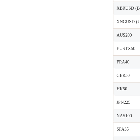
XBRUSD (Bre
XNGUSD (US
AUS200
EUSTX50
FRA40
GER30
HK50
JPN225
NAS100
SPA35