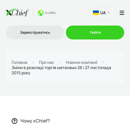
UA
Зареєструватись
Увійти
Торгівля
Головна
Про нас
Новини компанії
Зміни в розкладі торгів металами 26 і 27 листопада
2015 року
Платформи
Акції
Компанія
Чому xChief?
Партнерська програма