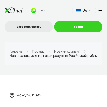
UA
Зареєструватись
Увійти
Торгівля
Головна
Про нас
Новини компанії
Нова валюта для торгових рахунків: Російський рубль
Платформи
Акції
Компанія
Чому xChief?
Партнерська програма