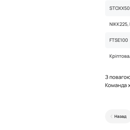
STOXX50,
NIKK225,
FTSE100
Кріптов
З повагою
Команда 
Назад