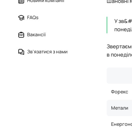
Новини компанії
Шановні К
FAQs
У зв&#
понеді
Вакансії
Звертаємо
Зв'язатися з нами
в понеділ
Форекс
Метали
Енергоно