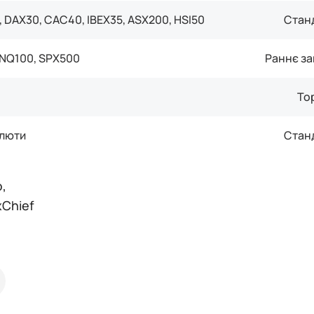
 DAX30, CAC40, IBEX35, ASX200, HSI50
Стан
 NQ100, SPX500
Раннє за
То
алюти
Стан
,
xChief