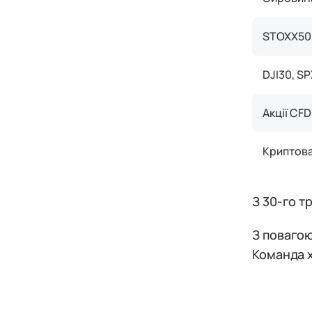
STOXX50,
DJI30, S
Акції CFD
Криптов
З 30-го т
З повагою
Команда 