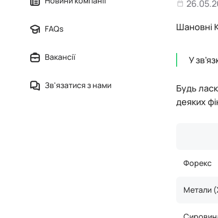
Новини компанії
26.05.2
Шановні К
FAQs
Вакансії
У зв’я
Зв'язатися з нами
Будь ласк
деяких фі
Форекс
Метали 
Сировин