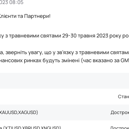
023 08:05
лієнти та Партнери!
зку з травневими святами 29-30 травня 2023 року р
а, зверніть увагу, що у зв'язку з травневими святам
нансових ринках будуть змінені (час вказано за GM
Стан
(XAUUSD,XAGUSD)
Дострок
а (XTIUSD,XBRUSD,XNGUSD)
Дострок