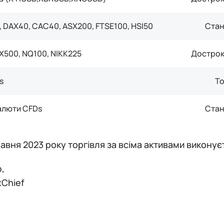
 DAX40, CAC40, ASX200, FTSE100, HSI50
Стан
PX500, NQ100, NIKK225
Дострок
s
То
алюти CFDs
Стан
равня 2023 року торгівля за всiма активами викону
,
xChief