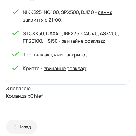
NIKK225, NQ100, SPX500, DJI30 -
раннє
закриття о 21:00
;
STOXX50, DAX40, IBEX35, CAC40, ASX200,
FTSE100, HSI50 -
звичайне розклад
;
Торгівля акціями -
закрито
;
Крипто -
звичайне розклад
;
З повагою,
Команда xChief
Назад