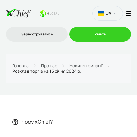
UA
Зареєструватись
Увійти
Торгівля
Головна
Про нас
Новини компанії
Розклад торгів на 15 січня 2024 р.
Платформи
Акції
Компанія
Чому xChief?
Партнерська програма