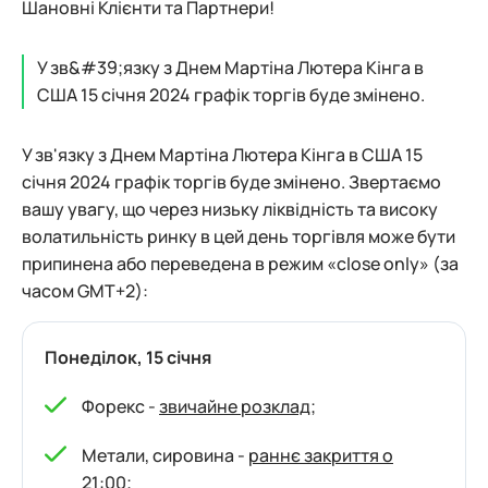
Шановні Клієнти та Партнери!
У зв&#39;язку з Днем Мартіна Лютера Кінга в
США 15 січня 2024 графік торгів буде змінено.
У зв'язку з Днем Мартіна Лютера Кінга в США 15
січня 2024 графік торгів буде змінено. Звертаємо
вашу увагу, що через низьку ліквідність та високу
волатильність ринку в цей день торгівля може бути
припинена або переведена в режим «close only» (за
часом GMT+2):
Понеділок, 15 січня
Форекс -
звичайне розклад
;
Метали, сировина -
раннє закриття о
21:00
;