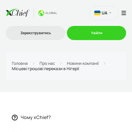
UA
Зареєструватись
Увійти
Торгівля
Головна
Про нас
Новини компанії
Місцеві грошові перекази в Нігерії
Платформи
Акції
Компанія
Чому xChief?
Партнерська програма