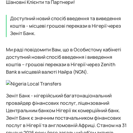
Шановні Клієнти та Партнери!
Доступний новий спосіб введення та виведення
коштів - місцеві грошові перекази в Нігерії через
Зеніт Банк.
Ми раді повідомити Вам, що в Особистому кабінеті
доступний новий спосіб введення і виведення
коштів – грошові перекази в Нігерії через Zenith
Bank в місцевій валюті Найра (NGN).
Зеніт Банк - нігерійський багатонаціональний
провайдер фінансових послуг, ліцензований
Центральним банком Нігерії як комерційний банк.
Зеніт Банк є значним постачальником фінансових
послуг в Нігерії та англомовній Африці. Станом на 31
грудня 2016 року його загальний об’єм активів