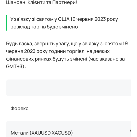
Шановні Клієнти та Партнери!
У зв’язку зі святом у США 19 червня 2023 року
розклад торгів буде змінено
Будь ласка, зверніть увагу, що у зв'язку зі святом 19
червня 2023 року години торгівлі на деяких
фінансових ринках будуть змінені (час вказано за
GMT+3):
Форекс
Ст
До
Метали (XAUUSD,XAGUSD)