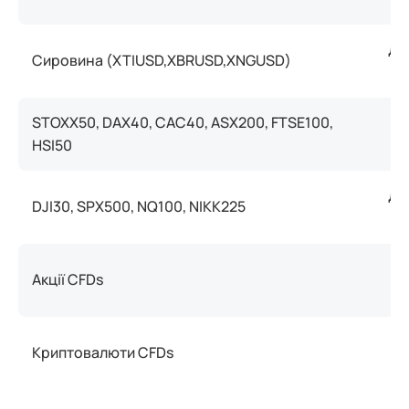
До
Сировина (XTIUSD,XBRUSD,XNGUSD)
STOXX50, DAX40, CAC40, ASX200, FTSE100,
Ст
HSI50
До
DJI30, SPX500, NQ100, NIKK225
Акції CFDs
Криптовалюти CFDs
Ст