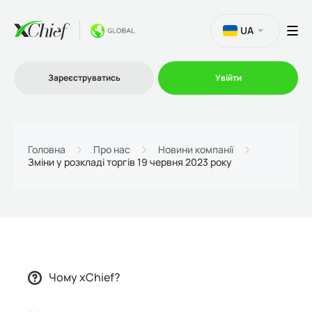
UA
Зареєструватись
Увійти
Торгівля
Головна
Про нас
Новини компанії
Зміни у розкладі торгів 19 червня 2023 року
Платформи
Акції
Компанія
Чому xChief?
Партнерська програма