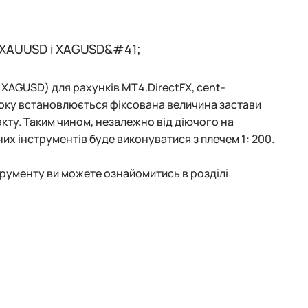
;XAUUSD і XAGUSD&#41;
XAGUSD) для рахунків MT4.DirectFX, cent-
5 року встановлюється фіксована величина застави
акту. Таким чином, незалежно від діючого на
их інструментів буде виконуватися з плечем 1: 200.
рументу ви можете ознайомитись в розділі