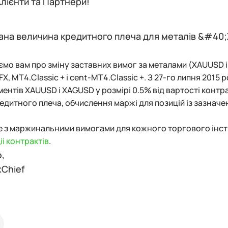
лієнти та Партнери!
ана величина кредитного плеча для металів &#40
мо вам про зміну заставних вимог за металами (XAUUSD і 
FX, MT4.Classic + і cent-MT4.Classic +. З 27-го липня 201
ментів XAUUSD і XAGUSD у розмірі 0.5% від вартості контр
едитного плеча, обчислення маржі для позицій із зазначен
 з маржинальними вимогами для кожного торгового інст
іі контрактів
.
,
xChief