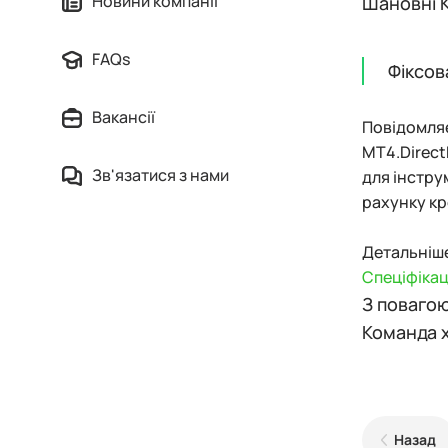
Новини компанії
Шановні К
FAQs
Фіксов
Вакансії
Повідомляє
MT4.Direct
Зв'язатися з нами
для інстру
рахунку кр
Детальніше
Спеціфікац
З повагою
Команда 
Назад