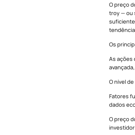
O preço d
troy — ou 
suficiente
tendência
Os princi
As ações d
avançada,
O nível d
Fatores fu
dados eco
O preço do
investido