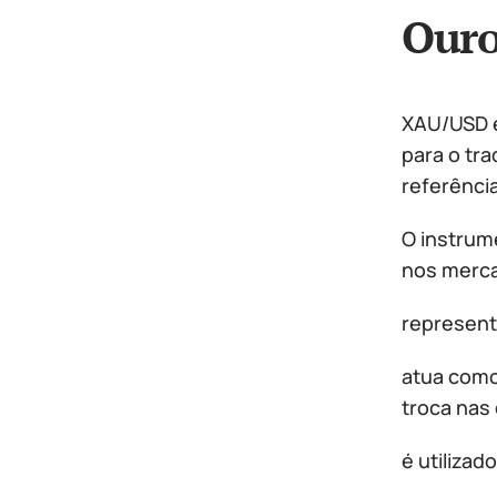
Ouro
XAU/USD é 
para o tra
referênci
O instrum
nos merca
represent
atua como
troca nas
é utilizad