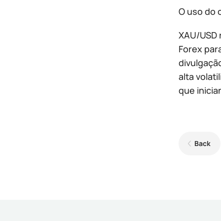
O uso do 
XAU/USD r
Forex par
divulgaçã
alta vola
que inici
Back