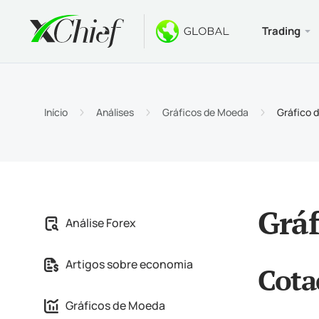
Trading
Condiçõe
Desktop 
Bônus
Sobre
Tipos 
MetaTr
Bônus 
Por qu
Início
Análises
Gráficos de Moeda
Gráfico 
Contas
MetaTr
Bônus 
Notíci
Especi
MetaTr
$ 1000
Carrei
Requis
MetaTr
Concu
Gráf
Análise Forex
MetaTr
Artigos sobre economia
Cota
MetaTr
Gráficos de Moeda