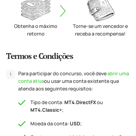
Obtenha o máximo
Torne-se um vencedor e
retorno
receba a recompensa!
Termos e Condições
Para participar do concurso, você deve
abrir uma
conta ativa
ou usar uma conta existente que
atenda aos seguintes requisitos:
Tipo de conta:
MT4.DirectFX
ou
MT4.Classic+
;
Moeda da conta:
USD
;