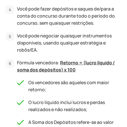
Você pode fazer depósitos e saques de/para a
conta do concurso durante todo o período do
concurso, sem quaisquer restrições.
Você pode negociar quaisquer instrumentos
disponíveis, usando qualquer estratégia e
robôs/EA.
Fórmula vencedora:
Retorno = (lucro líquido /
soma dos depósitos) x 100
Os vencedores são aqueles com maior
retorno;
O lucro líquido inclui lucros e perdas
realizados e não realizados;
A Soma dos Depósitos refere-se ao valor