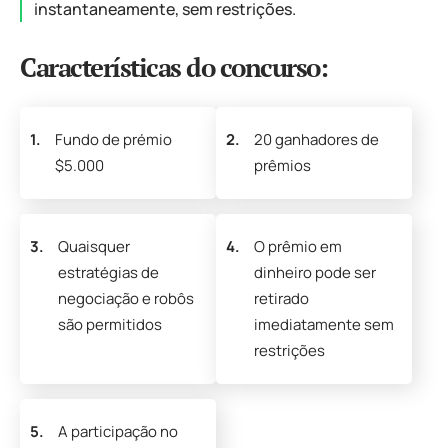
instantaneamente, sem restrições.
Características do concurso:
1.
Fundo de prémio
2.
20 ganhadores de
$5.000
prêmios
3.
Quaisquer
4.
O prêmio em
estratégias de
dinheiro pode ser
negociação e robôs
retirado
são permitidos
imediatamente sem
restrições
5.
A participação no