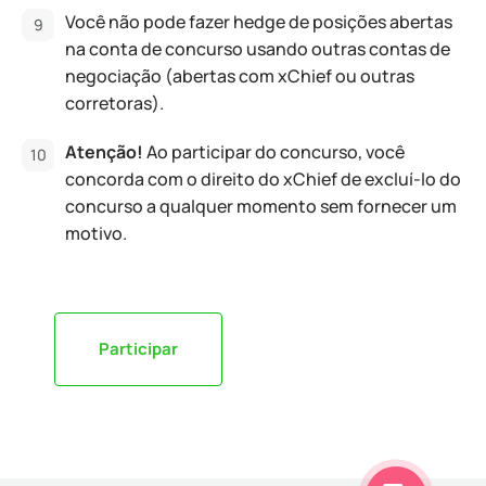
Você não pode fazer hedge de posições abertas
na conta de concurso usando outras contas de
negociação (abertas com xChief ou outras
corretoras).
Atenção!
Ao participar do concurso, você
concorda com o direito do xChief de excluí-lo do
concurso a qualquer momento sem fornecer um
motivo.
Participar