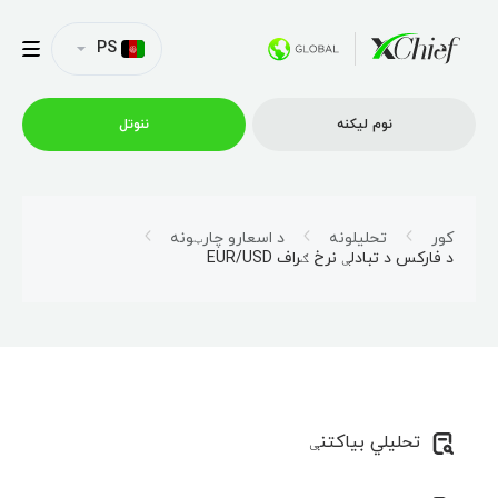
PS
نوم لیکنه
ننوتل
ټریډینګ
کور
تحلیلونه
د اسعارو چارټونه
د فارکس د تبادلې نرخ ګراف EUR/USD
پلیټفارمونه
امتیازونه
د شرکت پروفایل
تحلیلي بیاکتنې
همکاري