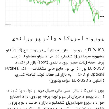
یورو د امریکا د ډالر پر وړاندې
EUR/USD د بهرنیو اسعارو په بازار کې تر ټولو مایع (liquid) او
مشهوره سوداګریزه شتمني ده، چې د ټولو معاملو له دریمې
برخې څخه زیات حجم لري. د نقدي (spot) بازار ترڅنګ، د
EUR/USD پورې تړلي لوړ مایع مالي مشتقات — لکه Futures،
Options او CFD — په بازار کې فعاله توګه تبادله کېږي
(آنلاین د EUR/USD ګراف وګورئ).
یورو د امریکا د ډالر اصلي مالي سیال دی، او دواړه په ګډه د
نړۍ د پیسو د جریان تر ټولو لویه برخه جوړوي. دا د اسعارو
جوړه د ډیرو سوداګریزو شتمنیو د بازار د حالت د یو باور وړ
شاخص په توګه ګڼل کېږي. د یورو او ډالر د تبادلې د نرخ په