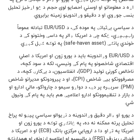
اړه د معلوماتو او اوسني احصایو لوی حجم د څو اړخیز تحلیل
بنسټ جوړوي او د دقیقو وړاندوینو زمینه برابروي.
د سیاسي بې‌ثباتۍ په موده کې، د EUR/USD تبادله عموماً
راټیټیږي، ځکه چې د امریکا ډالر په داسې وختونو کې د
خوندي پانګې (safe-haven asset) په توګه ګڼل کېږي.
د EUR/USD وړاندوینه باید د یورو زون او امریکا د اصلي
اقتصادي شاخصونو په پام کې ونیسي، لکه د سود کچه،
ناخالص کورنی تولید (GDP)، انفلاسیون، د بې‌کارۍ کچه، د
مصرفوونکو بیې شاخص (CPI)، او د پیرودونکو مدیرانو شاخص
(PMI). سربېره پر دې، د دواړو سیمو د چارواکو، مالي ادارو او
د بازار د تنظیموونکو ادارو اعلامیې هم باید په پام کې ونیول
شي.
د یورو او ډالر دقیق وړاندوینه د نړیوالو سیاسي پیښو له پراخ
تحلیل پرته ممکنه نه ده، په ځانګړي توګه د یورو زون او
امریکا په تړاو. دا د اروپایي مرکزي بانک (ECB) او د امریکا د
فدرالي ریزرف (FRS) د پالیسیو او اعلامیو ارزونه، او همدارنګه