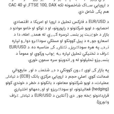
د اروپایي سټاک شاخصونه لکه FTSE 100, DAX, او CAC 40
هم پکې شامل دي.
د EUR/USD د فارکس تحلیل د اروپا او امریکا د اقتصادي
احصایو، د لویو شرکتونو د راپورونو، او د توکو او خامو موادو د
بازار د خوځښت پر بنسټ ترسره کېږي. له همدې امله، دا د
اسعارو جوړه د پیل کوونکو او مسلکي سوداګرو دواړو لپاره
نږدې په هره سوداګریزې تګلارې کې مناسبه ده. د EUR/USD
ګراف د تخنیکي تحلیل لپاره ښه ځواب ورکوي او عموماً د
بنسټیزو تحلیلونو له وړاندوینو سره سمون خوري.
په بازار کې لوی ګډون کوونکي د دې شتمنۍ د لوړ مایع‌والي
ضمانت کوي. اصلي حجم د اروپایي مرکزي بانک (ECB) د تبادلې
عملیات، د لویو شرکتونو معاملو، د بانکونو د خطر د خوندي کولو
(hedging) فعالیتونو، او سوداګریزو او اوږدمهالو اختیاري
قراردادونو څخه جوړ دی (آنلاین د EUR/USD د تبادلې ګراف
وګورئ).