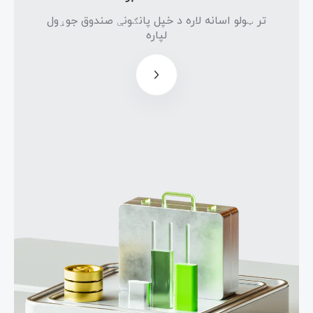
تر ټولو
تر ټولو اسانه لاره د خپل پانګونې صندوق جوړول
اسانه
لپاره
لاره د
خپل
پانګونې
صندوق
جوړول
لپاره
د صندوق
مدیران،
تر 50%
پورې د
صندوق
ګټه
ترلاسه
کوي.
پانګه
اچوونکی
مکلف نه