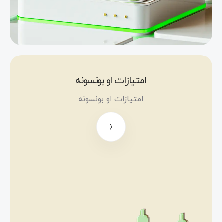
دي چې
سوداګري
وکړي.
د غیر
فعال
عاید
ترلاسه
امتیازات او بونسونه
کولو
100 ډالرو
امتیازات او بونسونه
لپاره، په
وړیا
ایکس
بونوس
چیف کې
موجود
د «ښه
ګټورو
راغلاست»
صندوقونو
بونس تر
کې
500 ډالرو
پانګونه
پورې
وکړئ.
د پانګونې
1000
بونس تر
ډالر د
5000