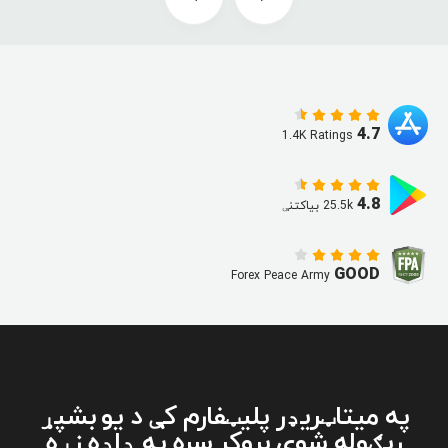
4.7
1.4K Ratings
4.8
25.5k بیاکتنې
GOOD
Forex Peace Army
په میتاټریډر پلیټفارم کې د یو بشپړ
ریګوله شوي بروکر سره په ډاډه زړه