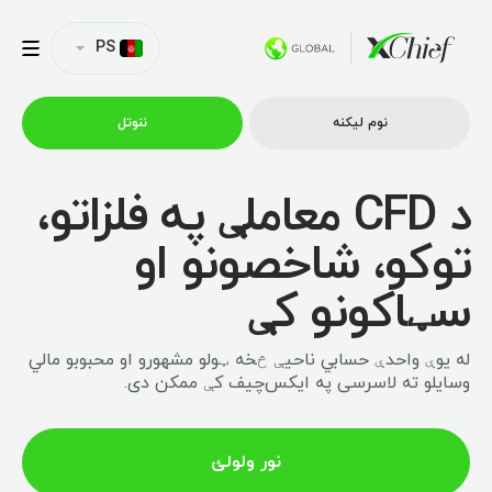
PS
نوم لیکنه
ننوتل
د CFD معاملې په فلزاتو،
ټریډینګ
توکو، شاخصونو او
پلیټفارمونه
سټاکونو کې
امتیازونه
له یوې واحدې حسابي ناحیې څخه ټولو مشهورو او محبوبو مالي
وسایلو ته لاسرسی په ایکس‌چیف کې ممکن دی.
د شرکت پروفایل
نور ولولئ
همکاري