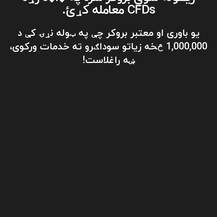
CFDs معامله کړئ.
یو باوری او معتبر بروکر چې په ټوله نړۍ کې د
1,000,000 څخه زیاتو سوداګرو ته خدمات ورکوی،
ښه راغلاست!