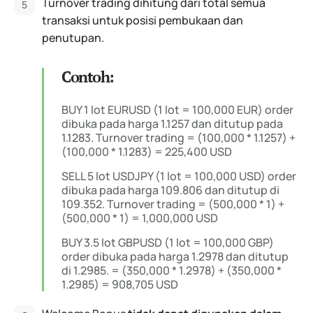
Turnover trading dihitung dari total semua
transaksi untuk posisi pembukaan dan
penutupan.
Contoh:
BUY 1 lot EURUSD (1 lot = 100,000 EUR) order
dibuka pada harga 1.1257 dan ditutup pada
1.1283. Turnover trading = (100,000 * 1.1257) +
(100,000 * 1.1283) = 225,400 USD
SELL 5 lot USDJPY (1 lot = 100,000 USD) order
dibuka pada harga 109.806 dan ditutup di
109.352. Turnover trading = (500,000 * 1) +
(500,000 * 1) = 1,000,000 USD
BUY 3.5 lot GBPUSD (1 lot = 100,000 GBP)
order dibuka pada harga 1.2978 dan ditutup
di 1.2985. = (350,000 * 1.2978) + (350,000 *
1.2985) = 908,705 USD