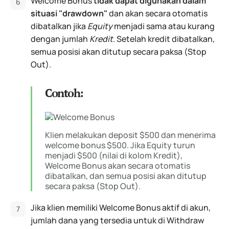
Welcome Bonus
tidak dapat digunakan dalam
situasi "drawdown"
dan akan secara otomatis
dibatalkan jika
Equity
menjadi sama atau kurang
dengan jumlah
Kredit
. Setelah kredit dibatalkan,
semua posisi akan ditutup secara paksa (Stop
Out).
Contoh:
Klien melakukan deposit $500 dan menerima
welcome bonus $500. Jika Equity turun
menjadi $500 (nilai di kolom Kredit),
Welcome Bonus akan secara otomatis
dibatalkan, dan semua posisi akan ditutup
secara paksa (Stop Out).
Jika klien memiliki Welcome Bonus aktif di akun,
jumlah dana yang tersedia untuk di Withdraw