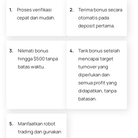
1.
Proses verifikasi
2.
Terima bonus secara
cepat dan mudah.
otomatis pada
deposit pertama.
3.
Nikmati bonus
4.
Tarik bonus setelah
hingga $500 tanpa
mencapai target
batas waktu.
turnover yang
diperlukan dan
semua profit yang
didapatkan, tanpa
batasan.
5.
Manfaatkan robot
trading dan gunakan