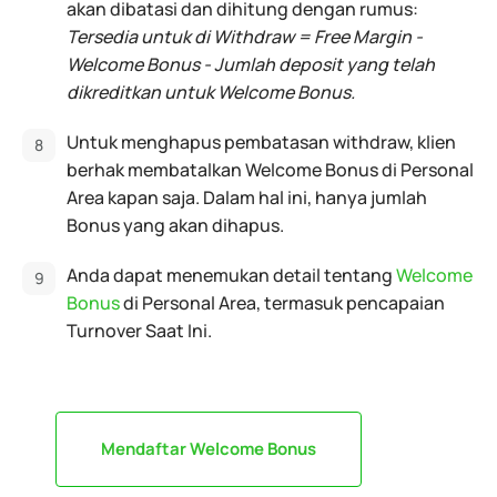
akan dibatasi dan dihitung dengan rumus:
Tersedia untuk di Withdraw = Free Margin -
Welcome Bonus - Jumlah deposit yang telah
dikreditkan untuk Welcome Bonus.
Untuk menghapus pembatasan withdraw, klien
berhak membatalkan Welcome Bonus di Personal
Area kapan saja. Dalam hal ini, hanya jumlah
Bonus yang akan dihapus.
Anda dapat menemukan detail tentang
Welcome
Bonus
di Personal Area, termasuk pencapaian
Turnover Saat Ini.
Mendaftar Welcome Bonus