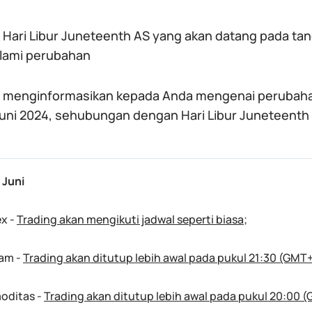
 Hari Libur Juneteenth AS yang akan datang pada tang
ami perubahan
n menginformasikan kepada Anda mengenai perubahan
Juni 2024, sehubungan dengan Hari Libur Juneteenth 
 Juni
ex -
Trading akan mengikuti jadwal seperti biasa
;
am -
Trading akan ditutup lebih awal pada pukul 21:30 (GMT
oditas -
Trading akan ditutup lebih awal pada pukul 20:00 