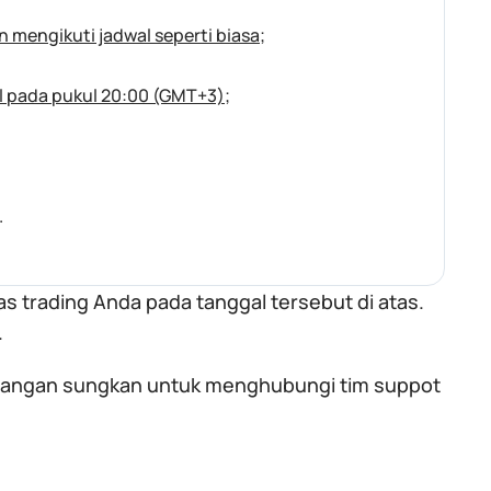
n mengikuti jadwal seperti biasa
;
al pada pukul 20:00 (GMT+3)
;
.
s trading Anda pada tanggal tersebut di atas.
.
, jangan sungkan untuk menghubungi tim suppot