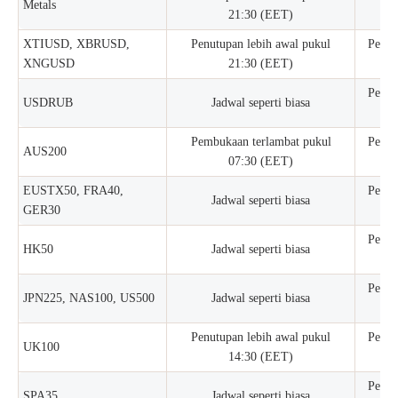
Metals
21:30 (EET)
tu
XTIUSD, XBRUSD,
Penutupan lebih awal pukul
Perda
XNGUSD
21:30 (EET)
tu
Perda
USDRUB
Jadwal seperti biasa
tu
Pembukaan terlambat pukul
Perda
AUS200
07:30 (EET)
tu
EUSTX50, FRA40,
Perda
Jadwal seperti biasa
GER30
tu
Perda
HK50
Jadwal seperti biasa
tu
Perda
JPN225, NAS100, US500
Jadwal seperti biasa
tu
Penutupan lebih awal pukul
Perda
UK100
14:30 (EET)
tu
Perda
SPA35
Jadwal seperti biasa