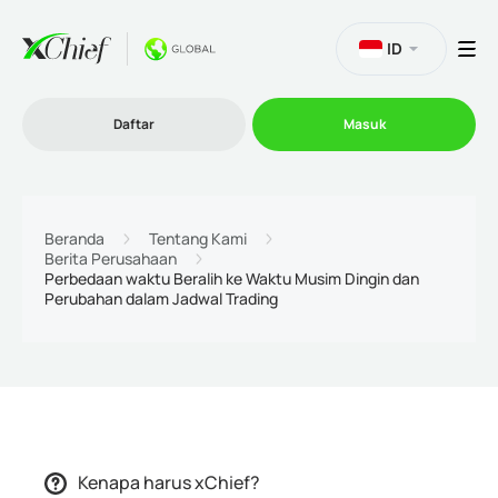
ID
Daftar
Masuk
Trading
Beranda
Tentang Kami
Berita Perusahaan
Perbedaan waktu Beralih ke Waktu Musim Dingin dan
Platform
Perubahan dalam Jadwal Trading
Promosi
Perusahaan
Kenapa harus xChief?
Program Afiliasi