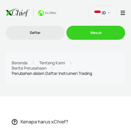
ID
Daftar
Masuk
Trading
Beranda
Tentang Kami
Berita Perusahaan
Perubahan dalam Daftar Instrumen Trading
Platform
Promosi
Perusahaan
Kenapa harus xChief?
Program Afiliasi