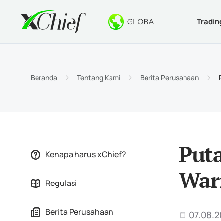
Tradin
Ketentua
Desktop 
Bonus
Tentang
Jenis 
MetaTr
Welco
Kenapa
Beranda
Tentang Kami
Berita Perusahaan
Akun I
MetaTr
$1000 
Berita
Spesif
MetaTr
Konte
Karir
Persya
MetaTr
Puta
Kenapa harus xChief?
MetaTr
War
Regulasi
MetaTr
Berita Perusahaan
07.08.2