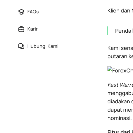
Klien dan
FAQs
Karir
Pendaf
Hubungi Kami
Kami sen
putaran k
Fast Warr
menggabun
diadakan d
dapat men
nominasi.
Fitur dari