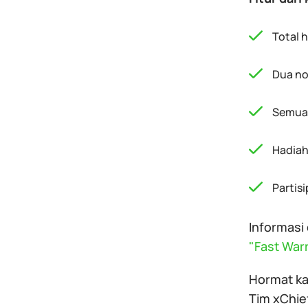
Total 
Dua no
Semua 
Hadiah
Partis
Informasi
"Fast War
Hormat ka
Tim xChie