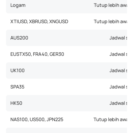
Logam
Tutup lebih awal
XTIUSD, XBRUSD, XNGUSD
Tutup lebih awal
AUS200
Jadwal sep
EUSTX50, FRA40, GER30
Jadwal sep
UK100
Jadwal sep
SPA35
Jadwal sep
HK50
Jadwal sep
NAS100, US500, JPN225
Tutup lebih awal 