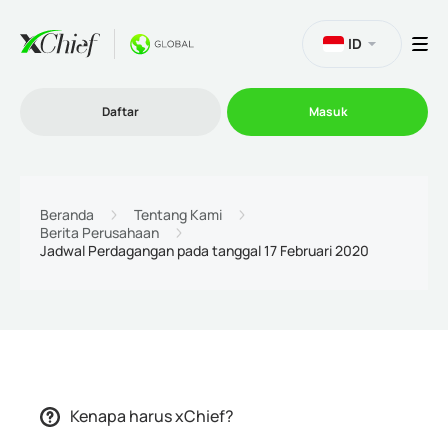
ID
Daftar
Masuk
Trading
Beranda
Tentang Kami
Berita Perusahaan
Jadwal Perdagangan pada tanggal 17 Februari 2020
Platform
Promosi
Perusahaan
Kenapa harus xChief?
Program Afiliasi