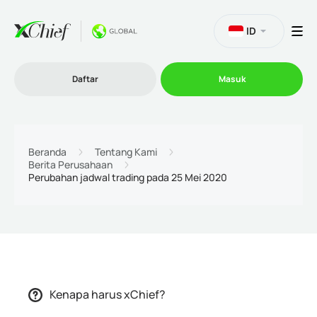
ID
Daftar
Masuk
Trading
Beranda
Tentang Kami
Berita Perusahaan
Perubahan jadwal trading pada 25 Mei 2020
Platform
Promosi
Perusahaan
Kenapa harus xChief?
Program Afiliasi