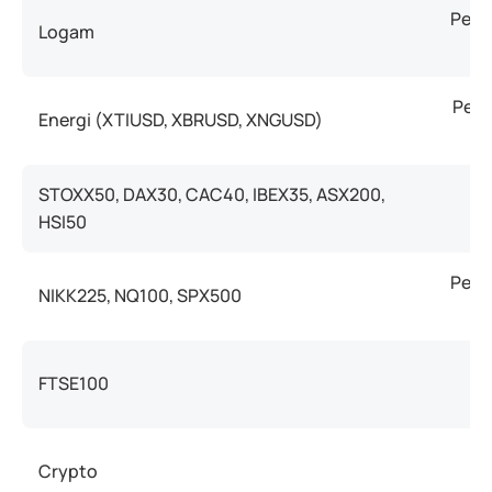
Penu
Logam
Penu
Energi (XTIUSD, XBRUSD, XNGUSD)
STOXX50, DAX30, CAC40, IBEX35, ASX200,
HSI50
Penu
NIKK225, NQ100, SPX500
FTSE100
P
Crypto