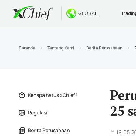
Tradin
Ketentua
Desktop 
Bonus
Tentang
Jenis 
MetaTr
Welco
Kenapa
Beranda
Tentang Kami
Berita Perusahaan
Akun I
MetaTr
$1000 
Berita
Spesif
MetaTr
Konte
Karir
Persya
MetaTr
Peru
Kenapa harus xChief?
MetaTr
25 s
Regulasi
MetaTr
Berita Perusahaan
19.05.2