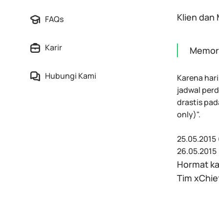
Klien dan
FAQs
Karir
Memori
Hubungi Kami
Karena hari
jadwal per
drastis pa
only)".
25.05.2015
26.05.2015 
Hormat ka
Tim xChie