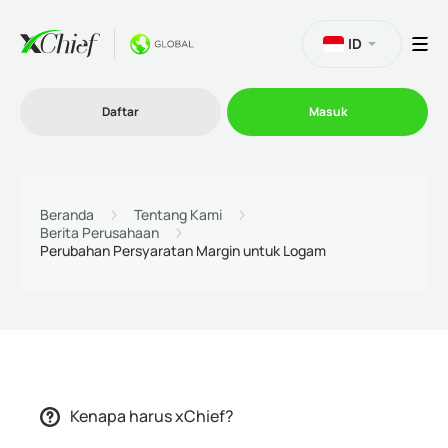
ID
Daftar
Masuk
Trading
Beranda
Tentang Kami
Berita Perusahaan
Perubahan Persyaratan Margin untuk Logam
Platform
Promosi
Perusahaan
Kenapa harus xChief?
Program Afiliasi