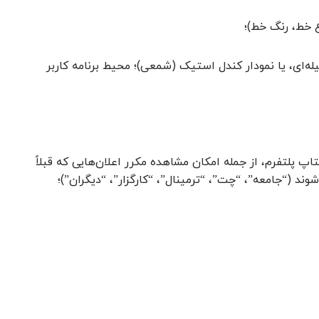
 خط، رنگ خط)؛
میله‌ای، یا نمودار کندل استیک (شمعی)؛ محیط برنامه کاربر
وش نوتیفیکیشن از سرویس‌های اجتماعی MQL5 و دسکتاپ پلتفرم، از جمله امکان مشاهده مکرر اعلان‌هایی که قبلاً
ند (“جامعه”، “چت”، “ترمینال”، “کارگزار”، “دیگران”)؛