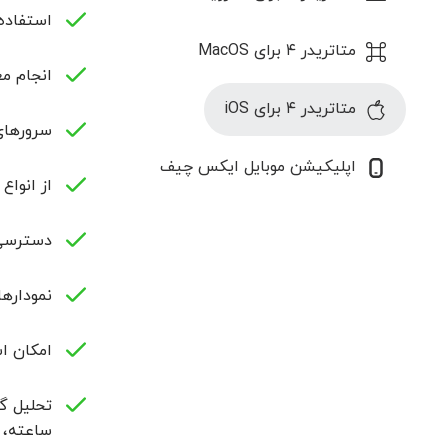
استفاده از انوا
متاتریدر ۴ برای MacOS
انجام مع
متاتریدر ۴ برای iOS
سرورهای همه کار
اپلیکیشن موبایل ایکس چیف
از انواع اجرای اوردر «xecution
دسترسی 
نموداره
امکان اس
ساعته، 1 ساعته، 4 ساعته، 1 روزه