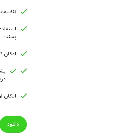
تنظیمات
استفاده 
پسند؛
امکان کا
دری
امکان ار
دانلود