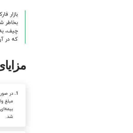
بازار فا
بخاطر شر
چیف، به 
که در آن اگر حس
مزایای
1.
مبلغ وا
بیمه‌ای
شد.