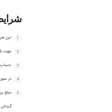
شرایط
این طر
جهت فعالس
.حساب م
در صورت از دست 
مبلغ بی
گردش مالی