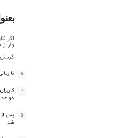
بعنو
واریز 
گردش مال
تا زمان
کاربران
خواهد 
پس از ت
شد.