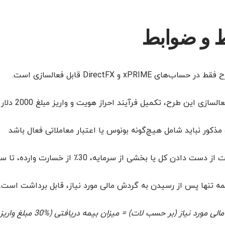
 و ضوابط
ح فقط در حساب‌های
xPRIME
و
DirectFX
قابل فعالسازی است.
ازی این طرح، تکمیل فرآیند احراز هویت و واریز مبلغ 2000 دلار الزامی است.
ذکور نباید شامل هیچ‌گونه بونوس یا اعتبار معاملاتی فعال باشد
دادن کل یا بخشی از سرمایه، 30٪ از خسارت وارده، تا سقف 10,000 دلار، به حساب واریز می‌گردد.
مه تنها پس از رسیدن به گردش مالی مورد نیاز، قابل برداشت است
 مورد نیاز (بر حسب لات) = میزان بیمه دریافتی (%30 مبلغ واریزی) ÷ 10