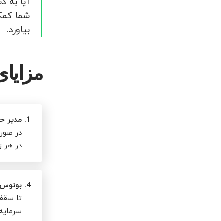
شما کمک 
بیاورد.
مزایای
1.
مدیر 
در صورت
در هر ز
4.
بونوس سر