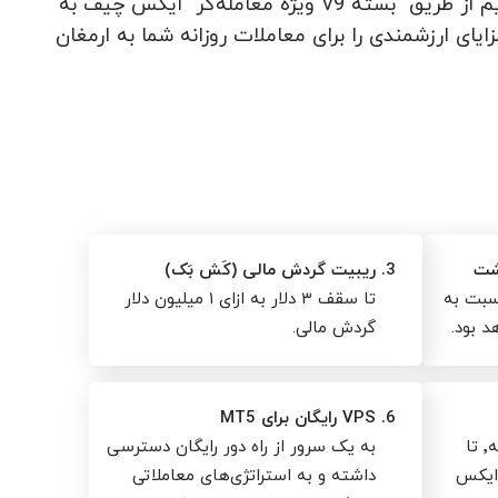
آیا به دنبال ارتقای معاملات خود به سطح بالاتر هستید؟ ما می توانیم از طریق "بسته V9 ویژه معامله‌گر" ایکس چیف به
ی ارزشمندی را برای معاملات روزانه شما به ارمغان
شت
3.
ریبیت گردش مالی (کَش بَک)
سبت به
تا سقف ۳ دلار به ازای ۱ میلیون دلار
د بود.
گردش مالی.
6.
VPS رایگان برای MT5
در صورت از دست رفتن سرمایه٬ تا
به یک سرور از راه دور رایگان دسترسی
یژه ایکس
داشته و به استراتژی‌های معاملاتی