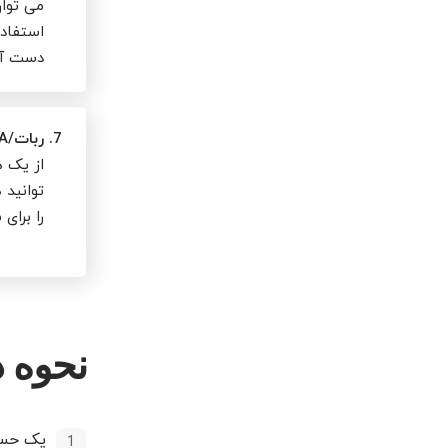
می توان
استفاده
دست آو
7.
ربات/EA
از یک ه
توانید 
را برای
نحوه د
یک حساب Classic+ ،DirectFX یا xPRIME با