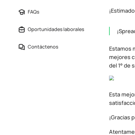
¡Estimado
FAQs
Oportunidades laborales
¡Sprea
Contáctenos
Estamos m
mejores co
del 1° de 
Esta mejor
satisfacc
¡Gracias p
Atentame