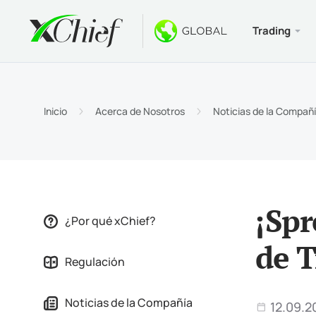
Trading
Condicio
Escritorio
Bonos
Acerca d
Tipos 
MetaTr
Bono s
¿Por q
Inicio
Acerca de Nosotros
Noticias de la Compañ
Cuenta
Termin
Bono d
Notici
Especi
MetaTr
$1000 
Oportu
Requis
MetaTr
Torne
¡Spr
¿Por qué xChief?
Termin
de T
Regulación
MetaTr
Noticias de la Compañía
12.09.2