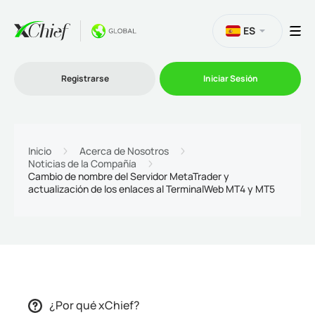
ES
Registrarse
Iniciar Sesión
Trading
Inicio
Acerca de Nosotros
Noticias de la Compañía
Plataformas
Cambio de nombre del Servidor MetaTrader y
actualización de los enlaces al TerminalWeb MT4 y MT5
Promociones
Compañía
Afiliación
¿Por qué xChief?