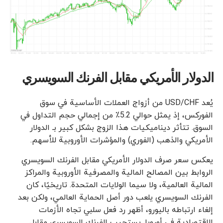
الدولار الأمريكي مقابل الفرنك السويسري
يُعد USD/CHF من أزواج العملات الأساسية في سوق
الفوركس، إذ يمثل حوالي 5.2٪ من إجمالي حجم التداول في
السوق. تتأثر ديناميكيات هذا الزوج بشكل كبير بـ الدولار
الأمريكي والذهب (الفوري) والمؤشرات الأوروبية للأسهم.
يعكس سعر صرف الدولار الأمريكي مقابل الفرنك السويسري
الروابط بين المصالح المالية والمصرفية الأوروبية والمراكز
المالية العالمية، ولا سيما الولايات المتحدة. تاريخيًا، كان
الفرنك السويسري يلعب دور أصل الحماية العالمي، ولكن بعد
إلغاء ارتباطه باليورو، أظهر رد فعل سلبي تجاه الأزمات
الاقتصادية في أوروبا. يستجيب الفرنك السويسري مقابل