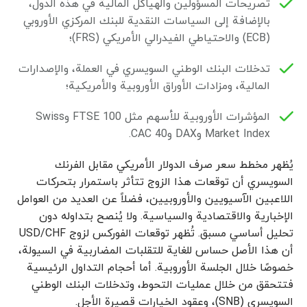
تصريحات المسؤولين والهياكل المالية في هذه الدول،
بالإضافة إلى السياسات النقدية للبنك المركزي الأوروبي
(ECB) والاحتياطي الفيدرالي الأمريكي (FRS)؛
تدخلات البنك الوطني السويسري في العملة، والإصدارات
المالية، ومزادات الأوراق الأوروبية والأمريكية؛
المؤشرات الأوروبية للأسهم مثل FTSE 100 وSwiss
Market Index وDAX وCAC 40.
يُظهر مخطط سعر صرف الدولار الأمريكي مقابل الفرنك
السويسري أن توقعات هذا الزوج تتأثر باستمرار بتحركات
اللاعبين الآسيويين والأوروبيين، فضلاً عن العديد من العوامل
الإخبارية والاقتصادية والسياسية. ولا يُنصح بتداوله دون
تحليل أساسي مسبق. تُظهر توقعات الفوركس لزوج USD/CHF
أن هذا الأصل حساس للغاية للتقلبات المضاربية في السيولة،
خصوصًا خلال الجلسة الأوروبية. أما أحجام التداول الرئيسية
فتتحقق من خلال عمليات التحوط، وتدخلات البنك الوطني
السويسري (SNB)، وعقود الخيارات قصيرة الأجل.