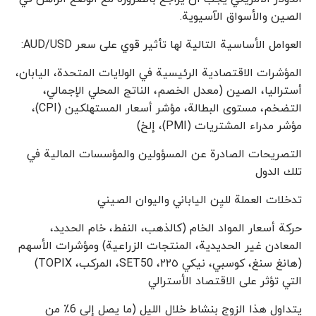
الصين والأسواق الآسيوية.
العوامل الأساسية التالية لها تأثير قوي على سعر AUD/USD:
المؤشرات الاقتصادية الرئيسية في الولايات المتحدة، اليابان،
أستراليا، الصين (معدل الخصم، الناتج المحلي الإجمالي،
التضخم، مستوى البطالة، مؤشر أسعار المستهلكين (CPI)،
مؤشر مدراء المشتريات (PMI)، إلخ)
التصريحات الصادرة عن المسؤولين والمؤسسات المالية في
تلك الدول
تدخلات العملة لليِن الياباني واليوان الصيني
حركة أسعار المواد الخام (كالذهب، النفط، خام الحديد،
المعادن غير الحديدية، المنتجات الزراعية) ومؤشرات الأسهم
(هانغ سنغ، كوسبي، نيكي ٢٢٥، SET50، المركب، TOPIX)
التي تؤثر على الاقتصاد الأسترالي
يتداول هذا الزوج بنشاط خلال الليل (ما يصل إلى 6٪ من