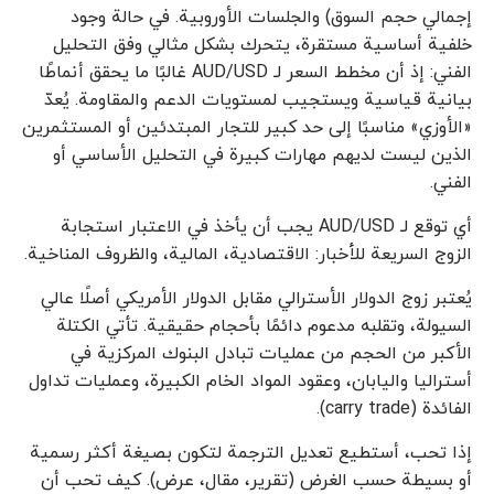
إجمالي حجم السوق) والجلسات الأوروبية. في حالة وجود
خلفية أساسية مستقرة، يتحرك بشكل مثالي وفق التحليل
الفني: إذ أن مخطط السعر لـ AUD/USD غالبًا ما يحقق أنماطًا
بيانية قياسية ويستجيب لمستويات الدعم والمقاومة. يُعدّ
«الأوزي» مناسبًا إلى حد كبير للتجار المبتدئين أو المستثمرين
الذين ليست لديهم مهارات كبيرة في التحليل الأساسي أو
الفني.
أي توقع لـ AUD/USD يجب أن يأخذ في الاعتبار استجابة
الزوج السريعة للأخبار: الاقتصادية، المالية، والظروف المناخية.
يُعتبر زوج الدولار الأسترالي مقابل الدولار الأمريكي أصلًا عالي
السيولة، وتقلبه مدعوم دائمًا بأحجام حقيقية. تأتي الكتلة
الأكبر من الحجم من عمليات تبادل البنوك المركزية في
أستراليا واليابان، وعقود المواد الخام الكبيرة، وعمليات تداول
الفائدة (carry trade).
إذا تحب، أستطيع تعديل الترجمة لتكون بصيغة أكثر رسمية
أو بسيطة حسب الغرض (تقرير، مقال، عرض). كيف تحب أن