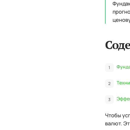
Фундам
прогно
ценову
Сод
Фунда
Техни
Эффек
Чтобы ус
валют. Эт