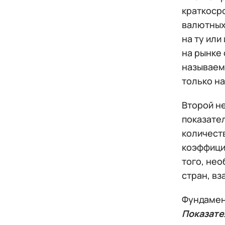
краткосро
валютных 
на ту ил
на рынке 
называем
только н
Второй н
показател
количест
коэффици
того, нео
стран, вз
Фундамен
Показате