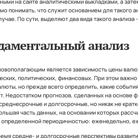
ными на сайте аналитическими выкладками, а зате
о понимать, что служит основанием для такого ан
учае. По сути, выделяют два вида такого анализа
даментальный анализ
новополагающим является зависимость цены валю
ских, политических, финансовых. При этом важно 
алюты, но прежде всего определить, какие событи
ет. Недостатком прогнозов, сделанных на основе ф
 среднесрочные и долгосрочные, но никак не крат
ольшая часть данных, на основании которых рассч
с определенной периодичностью: еженедельно, е
ремя средне- и долгосрочные перспективы развити