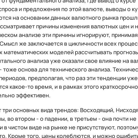
 от фундаментального анализа, где вывод о курсе
спроса и предложения по этой валюте, выводы о к
тся на основании данных валютного рынка прошлы
ассматривает причины изменения валютных цен и н
ическом анализе эти причины игнорируют, принима
Смысл же заключается в цикличности всех процес
х математических моделей рассчитывать прогнозы 
тального анализа уже оказали свое влияние на ва
- тоже основа для технического анализа. Техниче
ериодов, предполагая, что раз эти тенденции уже
ся какое-то время, и в рамках этого краткосрочн
ельно эффективен.
три основных вида трендов: Восходящий, Нисходящ
ы, во втором - о падении, в третьем - она почти не
 в чистом виде на рынке не присутствуют, поэтом
то. Кроме того, цены колеблются, и можно ошибит