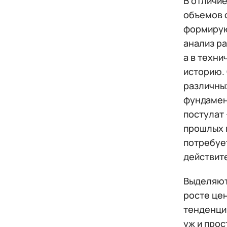
В отличие
объемов 
формирую
анализ р
а в техн
историю. 
различны
фундамен
постулат 
прошлых п
потребует
действит
Выделяют 
росте цен
тенденции
уж и прос