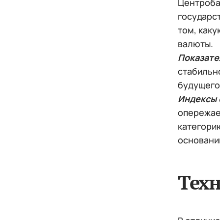
Центроба
государст
том, каку
валюты.
Показате
стабильн
будущего
Индексы 
опережае
категорию
основании
Тех