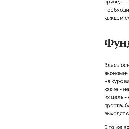
приведен
необходим
каждом сл
Фун
Здесь ос
экономиче
на курс в
какие - н
их цель -
проста: б
выходят 
В то же в