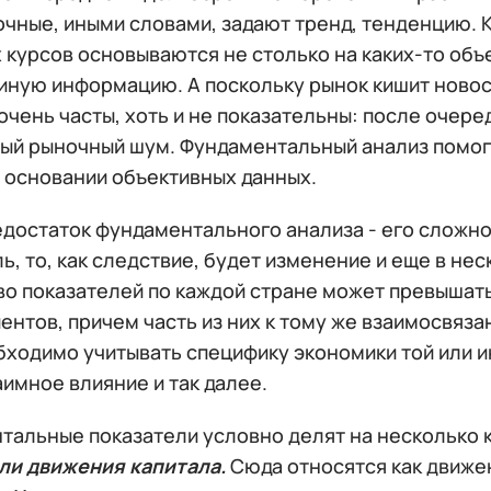
чные, иными словами, задают тренд, тенденцию. К
курсов основываются не столько на каких-то объ
и иную информацию. А поскольку рынок кишит ново
очень часты, хоть и не показательны: после очере
ый рыночный шум. Фундаментальный анализ помога
а основании объективных данных.
едостаток фундаментального анализа - его сложн
ь, то, как следствие, будет изменение и еще в нес
во показателей по каждой стране может превышать
ентов, причем часть из них к тому же взаимосвяз
бходимо учитывать специфику экономики той или и
аимное влияние и так далее.
тальные показатели условно делят на несколько 
ли движения капитала.
Сюда относятся как движен