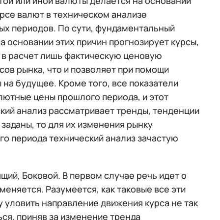
 той или иной валюты делается на основании
урсе валют в техническом анализе
х периодов. По сути, фундаментальный
а основании этих причин прогнозирует курсы,
я в расчет лишь фактическую ценовую
сов рынка, что и позволяет при помощи
на будущее. Кроме того, все показатели
лютные цены прошлого периода, и этот
ский анализ рассматривает тренды, тенденции
 заданы, то для их изменения рынку
ого периода технический анализ зачастую
ий, Боковой. В первом случае речь идет о
 меняется. Разумеется, как таковые все эти
у уловить направление движения курса не так
ься, приняв за изменение тренда