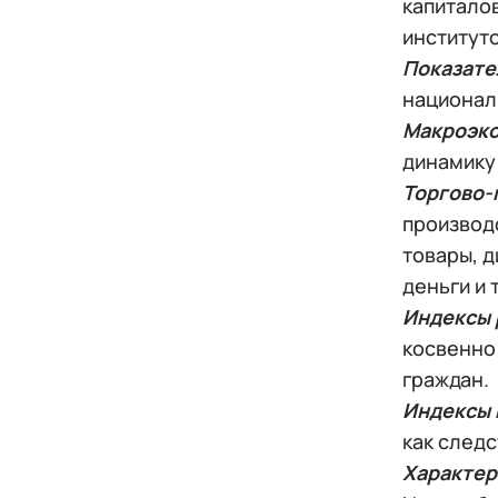
капиталов
институт
Показате
национал
Макроэко
динамику
Торгово-
производс
товары, д
деньги и т
Индексы 
косвенно
граждан.
Индексы 
как следс
Характер