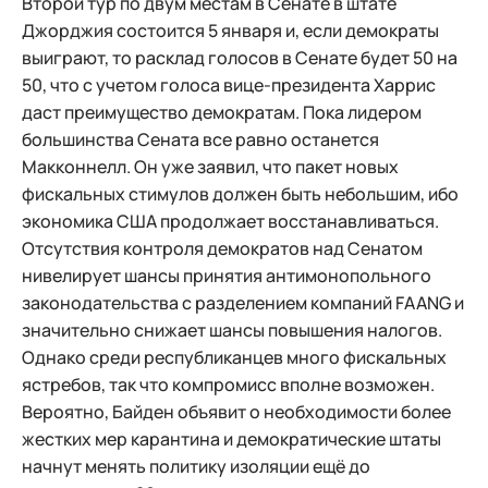
Второй тур по двум местам в Сенате в штате
Джорджия состоится 5 января и, если демократы
выиграют, то расклад голосов в Сенате будет 50 на
50, что с учетом голоса вице-президента Харрис
даст преимущество демократам. Пока лидером
большинства Сената все равно останется
Макконнелл. Он уже заявил, что пакет новых
фискальных стимулов должен быть небольшим, ибо
экономика США продолжает восстанавливаться.
Отсутствия контроля демократов над Сенатом
нивелирует шансы принятия антимонопольного
законодательства с разделением компаний FAANG и
значительно снижает шансы повышения налогов.
Однако среди республиканцев много фискальных
ястребов, так что компромисс вполне возможен.
Вероятно, Байден объявит о необходимости более
жестких мер карантина и демократические штаты
начнут менять политику изоляции ещё до