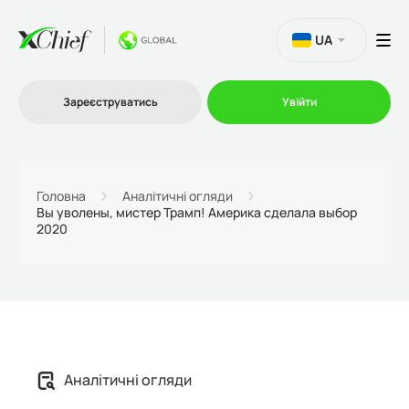
UA
Зареєструватись
Увійти
Торгівля
Головна
Аналітичні огляди
Вы уволены, мистер Трамп! Америка сделала выбор
2020
Платформи
Акції
Компанія
Аналітичні огляди
Партнерська програма