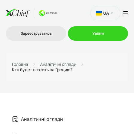
UA
Зареєструватись
Увійти
Торгівля
Головна
Аналітичні огляди
Кто будет платить за Грецию?
Платформи
Акції
Компанія
Аналітичні огляди
Партнерська програма