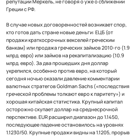
репутации Меркель, не говоря о уже о сближении
Греции с РФ.
В случае новых договоренностей возникает спор,
кто готов дать стране новые деньги: ЕЦБ (от
продажи краткосрочных векселей греческим
банкам) или продажа греческих займов 2010-го (1.9
млрд. евро) или займов на рекапитализацию (10.9
млрд. евро). За два прошедших дня доллар
укрепился, особенно против евро, на который
сегодня ночью оказали давление комментарии
валютных стратегов Goldman Sachs («последствия
греческой проблемы толкают евро к паритету») и
хорошая китайская статистика. Крупный капитал
осторожно скупает доллар на среднесрочной
перспективе. EUR расширил диапазон до 1.1450,
последующее падение остановилось на уровнях
1.1230/50. Крупные продажи видны на 1.1205, прорыв