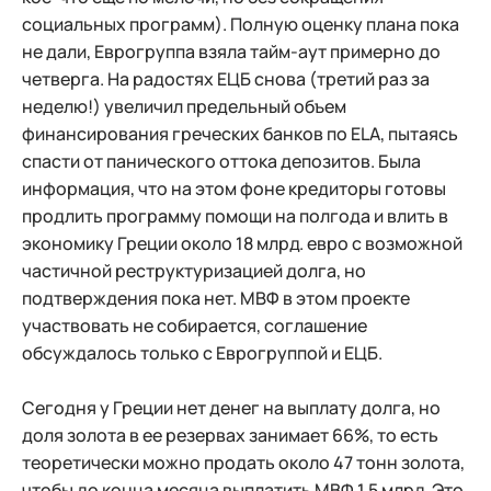
социальных программ). Полную оценку плана пока
не дали, Еврогруппа взяла тайм-аут примерно до
четверга. На радостях ЕЦБ снова (третий раз за
неделю!) увеличил предельный объем
финансирования греческих банков по ELA, пытаясь
спасти от панического оттока депозитов. Была
информация, что на этом фоне кредиторы готовы
продлить программу помощи на полгода и влить в
экономику Греции около 18 млрд. евро с возможной
частичной реструктуризацией долга, но
подтверждения пока нет. МВФ в этом проекте
участвовать не собирается, соглашение
обсуждалось только с Еврогруппой и ЕЦБ.
Сегодня у Греции нет денег на выплату долга, но
доля золота в ее резервах занимает 66%, то есть
теоретически можно продать около 47 тонн золота,
чтобы до конца месяца выплатить МВФ 1.5 млрд. Это