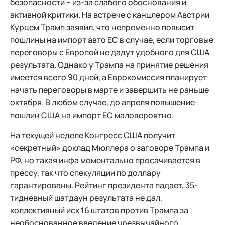
безопасности − из-за слабого обоснования и
активной критики. На встрече с канцлером Австрии
Курцем Трамп заявил, что непременно повысит
пошлины на импорт авто ЕС в случае, если торговые
переговоры с Европой не дадут удобного для США
результата. Однако у Трампа на принятие решения
имеется всего 90 дней, а Еврокомиссия планирует
начать переговоры в марте и завершить не раньше
октября. В любом случае, до апреля повышение
пошлин США на импорт ЕС маловероятно.
На текущей неделе Конгресс США получит
«секретный» доклад Мюллера о заговоре Трампа и
РФ, но такая инфа моментально просачивается в
прессу, так что спекуляции по доллару
гарантированы. Рейтинг президента падает, 35-
тидневный шатдаун результата не дал,
коллективный иск 16 штатов против Трампа за
необоснованное введение чрезвычайного