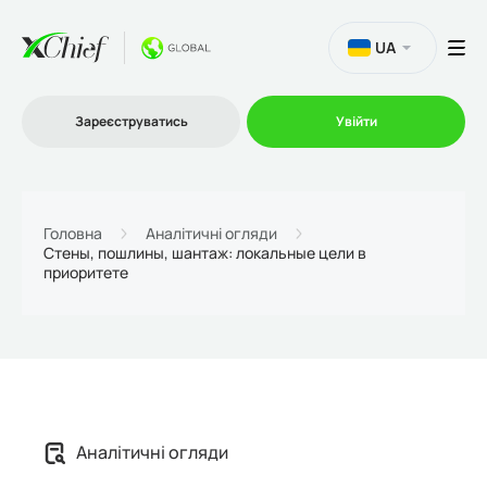
UA
Зареєструватись
Увійти
Торгівля
Головна
Аналітичні огляди
Стены, пошлины, шантаж: локальные цели в
приоритете
Платформи
Акції
Компанія
Аналітичні огляди
Партнерська програма