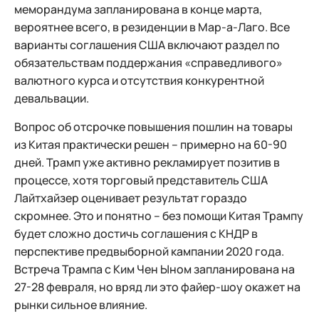
меморандума запланирована в конце марта,
вероятнее всего, в резиденции в Мар-а-Лаго. Все
варианты соглашения США включают раздел по
обязательствам поддержания «справедливого»
валютного курса и отсутствия конкурентной
девальвации.
Вопрос об отсрочке повышения пошлин на товары
из Китая практически решен – примерно на 60-90
дней. Трамп уже активно рекламирует позитив в
процессе, хотя торговый представитель США
Лайтхайзер оценивает результат гораздо
скромнее. Это и понятно – без помощи Китая Трампу
будет сложно достичь соглашения с КНДР в
перспективе предвыборной кампании 2020 года.
Встреча Трампа с Ким Чен Ыном запланирована на
27-28 февраля, но вряд ли это файер-шоу окажет на
рынки сильное влияние.