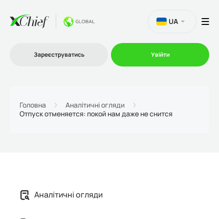
UA
Зареєструватись
Увійти
Торгівля
Головна
Аналітичні огляди
Отпуск отменяется: покой нам даже не снится
Платформи
Акції
Компанія
Аналітичні огляди
Партнерська програма