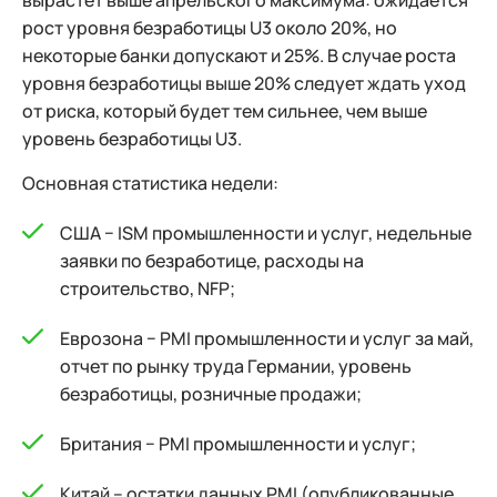
вырастет выше апрельского максимума: ожидается
рост уровня безработицы U3 около 20%, но
некоторые банки допускают и 25%. В случае роста
уровня безработицы выше 20% следует ждать уход
от риска, который будет тем сильнее, чем выше
уровень безработицы U3.
Основная статистика недели:
США − ISM промышленности и услуг, недельные
заявки по безработице, расходы на
строительство, NFP;
Еврозона − PMI промышленности и услуг за май,
отчет по рынку труда Германии, уровень
безработицы, розничные продажи;
Британия − PMI промышленности и услуг;
Китай – остатки данных PMI (опубликованные