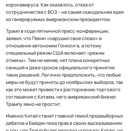
коронавируса. Как оказалось, отказ от
сотрудничества с ВОЗ – не самая скандальная идея
из генерируемых американским президентом.
Трамп в ходе пятничной пресс-конференции,
заявил, что Пекин «нарушил свое слово» в
отношении автономии Гонконга, а потому
специальный режим США включает «режим
отмены». Тем не менее, нет плана конкретных
санкций и даже сроков официального принятия
таких решений. Логично предположить, что любые
меры не будут приняты до ноябрьских выборов, так
как это может привести к расторжению торгового
соглашения с Китаем, чего американский бизнес
Трампу явно не простит.
Именно Китай станет главной темой предвыборных
дебатов и Байден пока прав в своих высказываниях
о том, что Трамп будет яростно угрожать Китаю, но