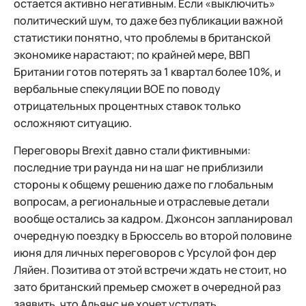
остается активно негативным. Если «выключить»
политический шум, то даже без публикации важной
статистики понятно, что проблемы в британской
экономике нарастают; по крайней мере, ВВП
Британии готов потерять за 1 квартал более 10%, и
вербальные спекуляции BOE по поводу
отрицательных процентных ставок только
осложняют ситуацию.
Переговоры Brexit давно стали фиктивными:
последние три раунда ни на шаг не приблизили
стороны к общему решению даже по глобальным
вопросам, а региональные и отраслевые детали
вообще остались за кадром. Джонсон запланировал
очередную поездку в Брюссель во второй половине
июня для личных переговоров с Урсулой фон дер
Ляйен. Позитива от этой встречи ждать не стоит, но
зато британский премьер сможет в очередной раз
заявить, что Альянс не хочет уступать.