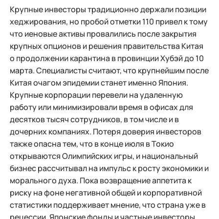
Крупные инвесторы традиционно держали позиции
хеджирования, но пробой отметки 110 привел к тому
что иеновые активы провалились после закрытия
крупных опционов и решения правительства Китая
о продолжении карантина в провинции Хубэй до 10
марта. Специалисты считают, что крупнейшим после
Китая очагом эпидемии станет именно Япония.
Крупные корпорации перевели на удаленную
работу или минимизировали время в офисах для
десятков тысяч сотрудников, в том числе и в
дочерних компаниях. Потеря доверия инвесторов
также опасна тем, что в конце июля в Токио
открываются Олимпийских игры, и национальный
бизнес рассчитывал на импульс к росту экономики и
морального духа. Пока возвращение аппетита к
риску на фоне негативной общей и корпоративной
статистики поддерживает мнение, что страна уже в
рецессии. Японские фонды и частные инвесторы