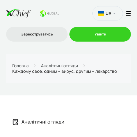
UA
Зареєструватись
Увійти
Торгівля
Головна
Аналітичні огляди
Каждому свое: одним – вирус, другим – лекарство
Платформи
Акції
Компанія
Аналітичні огляди
Партнерська програма