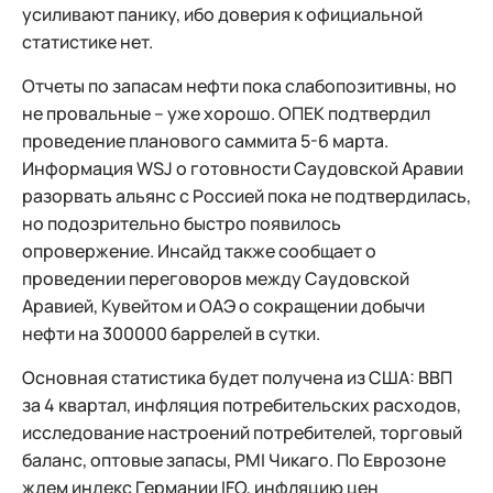
усиливают панику, ибо доверия к официальной
статистике нет.
Отчеты по запасам нефти пока слабопозитивны, но
не провальные – уже хорошо. ОПЕК подтвердил
проведение планового саммита 5-6 марта.
Информация WSJ о готовности Саудовской Аравии
разорвать альянс с Россией пока не подтвердилась,
но подозрительно быстро появилось
опровержение. Инсайд также сообщает о
проведении переговоров между Саудовской
Аравией, Кувейтом и ОАЭ о сокращении добычи
нефти на 300000 баррелей в сутки.
Основная статистика будет получена из США: ВВП
за 4 квартал, инфляция потребительских расходов,
исследование настроений потребителей, торговый
баланс, оптовые запасы, PMI Чикаго. По Еврозоне
ждем индекс Германии IFO, инфляцию цен