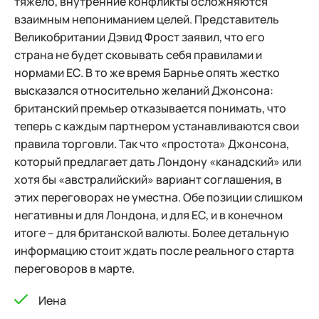
тяжело, внутренние конфликты осложняются
взаимным непониманием целей. Представитель
Великобритании Дэвид Фрост заявил, что его
страна не будет сковывать себя правилами и
нормами ЕС. В то же время Барнье опять жестко
высказался относительно желаний Джонсона:
британский премьер отказывается понимать, что
теперь с каждым партнером устанавливаются свои
правила торговли. Так что «простота» Джонсона,
который предлагает дать Лондону «канадский» или
хотя бы «австралийский» вариант соглашения, в
этих переговорах не уместна. Обе позиции слишком
негативны и для Лондона, и для ЕС, и в конечном
итоге – для британской валюты. Более детальную
информацию стоит ждать после реального старта
переговоров в марте.
Иена