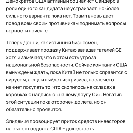
Демократов США активный социалист Сандерс в
роли единого кандидата не устраивает, но более
сильного варианта пока нет. Трамп вновь дает
повод всем своим противникам поднимать вопросы
верности присяге.
Теперь Донни, как истинный бизнесмен,
поддерживает продажу Китаю авиадвигателей GE,
хотя и замечает, что в этом есть угроза
национальной безопасности. Сейчас компании США
вынуждены ждать, пока Китай не только справится с
вирусом, а еще и выйдет из кризиса, после чего
начнет покупать то, что скопилось на складах в
коробках с надписью «нашему другу Си». Негатив
этой ситуации пока отсрочен до лета, но он
обязательно проявится.
Эпидемия провоцирует приток средств инвесторов
на рынок госдолга США − доходность