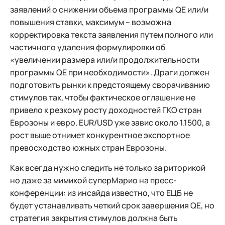
заявлений о снижении объема программы QE или/и
повышения ставки, максимум – возможна
корректировка текста заявления путем полного или
частичного удаления формулировки об
«увеличении размера или/и продолжительности
программы QE при необходимости». Драги должен
подготовить рынки к предстоящему сворачиванию
стимулов так, чтобы фактическое оглашение не
привело к резкому росту доходностей ГКО стран
Еврозоны и евро. EUR/USD уже завис около 1.1500, а
рост выше отнимет конкурентное экспортное
превосходство южных стран Еврозоны.
Как всегда нужно следить не только за риторикой
но даже за мимикой суперМарио на пресс-
конференции: из инсайда известно, что ЕЦБ не
будет устанавливать четкий срок завершения QE, но
стратегия закрытия стимулов должна быть