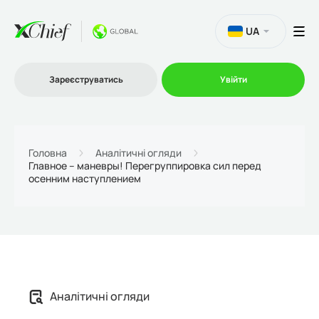
UA
Зареєструватись
Увійти
Торгівля
Головна
Аналітичні огляди
Главное – маневры! Перегруппировка сил перед
осенним наступлением
Платформи
Акції
Компанія
Аналітичні огляди
Партнерська програма