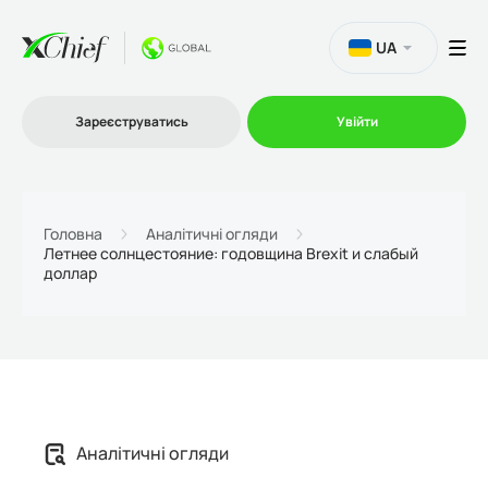
UA
Зареєструватись
Увійти
Торгівля
Головна
Аналітичні огляди
Летнее солнцестояние: годовщина Brexit и слабый
доллар
Платформи
Акції
Компанія
Аналітичні огляди
Партнерська програма