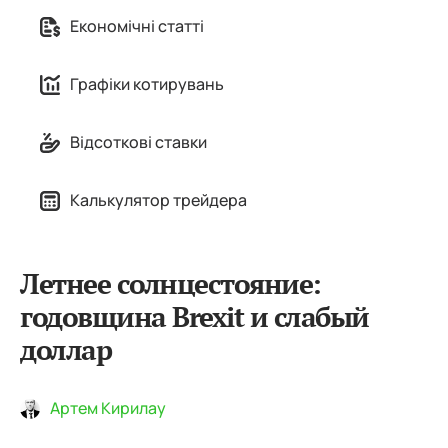
Економічні статті
Графіки котирувань
Відсоткові ставки
Калькулятор трейдера
Летнее солнцестояние:
годовщина Brexit и слабый
доллар
Артем Кирилау