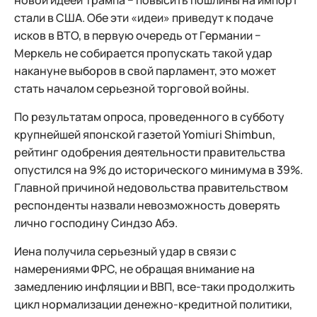
новой идеей Трампа − повысить пошлины на импорт
стали в США. Обе эти «идеи» приведут к подаче
исков в ВТО, в первую очередь от Германии −
Меркель не собирается пропускать такой удар
накануне выборов в свой парламент, это может
стать началом серьезной торговой войны.
По результатам опроса, проведенного в субботу
крупнейшей японской газетой Yomiuri Shimbun,
рейтинг одобрения деятельности правительства
опустился на 9% до исторического минимума в 39%.
Главной причиной недовольства правительством
респонденты назвали невозможность доверять
лично господину Синдзо Абэ.
Иена получила серьезный удар в связи с
намерениями ФРС, не обращая внимание на
замедлению инфляции и ВВП, все-таки продолжить
цикл нормализации денежно-кредитной политики,