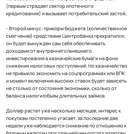
(первым страдает сектор ипотечного
кредитования) и вызывает потребительский застой;
- Второй минус: прикорм бюджета (количественное
смягчение) средствами Центробанка прекратился;
он будет вынужден сам себя обеспечивать
доходами от внутреннего/внешнего
инвестирования в казначейские бумаги на фоне
снижения налоговых поступлений. Но казначейство
не привыкло экономить на соцпрограммах или ВПК
и момент включения высоких ставок будет зависеть
не столько от состояния экономики, сколько от
баланса налоги/объем длительных займов.
Доллар растет уже несколько месяцев, интерес к
покупкам постепенно угасает, за последние две
недели уже наблюдается снижение по отношению к
базовым валютам при дальнейшем росте к валютам