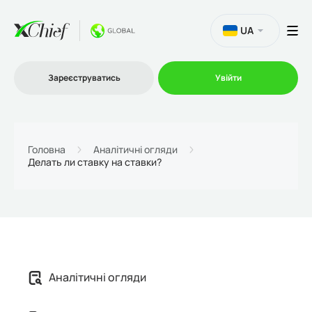
UA
Зареєструватись
Увійти
Торгівля
Головна
Аналітичні огляди
Делать ли ставку на ставки?
Платформи
Акції
Компанія
Аналітичні огляди
Партнерська програма