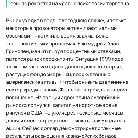
сейчас решается на уровне психологии торговца
Рынок уходит в предновогоднюю спячку, и только
некоторые провокаторы активничают малыми
объемами – наступило время задуматься о
«перспективных» проблемах. Еще мудрый Алан
Гринспен, манипулируя процентными ставками,
пытался рынок перехитрить. Ситуация 1999 года
также имела в исходных данных дешевое сырье,
растущие фондовые рынки, перекупленные
американские активы и, чтобы снизить давление на
сектор кредитования, Федрезерв трижды поводил
повышение. На порции адреналина супербычий
рынок схлопнулся, капитал на короткое время
ринулся в США, но уже через несколько месяцев
деньги вместо кредитного рынка стали уходить в
акции. Сейчас доллар демонстрирует отличные
результаты размещения казначейских бондов