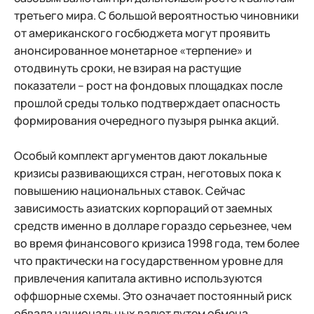
третьего мира. С большой вероятностью чиновники
от американского госбюджета могут проявить
анонсированное монетарное «терпение» и
отодвинуть сроки, не взирая на растущие
показатели – рост на фондовых площадках после
прошлой среды только подтверждает опасность
формирования очередного пузыря рынка акций.
Особый комплект аргументов дают локальные
кризисы развивающихся стран, неготовых пока к
повышению национальных ставок. Сейчас
зависимость азиатских корпораций от заемных
средств именно в долларе гораздо серьезнее, чем
во время финансового кризиса 1998 года, тем более
что практически на государственном уровне для
привлечения капитала активно используются
оффшорные схемы. Это означает постоянный риск
обвала национальных валют путем обмена