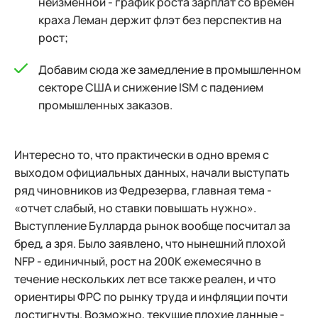
неизменной - график роста зарплат со времен
краха Леман держит флэт без перспектив на
рост;
Добавим сюда же замедление в промышленном
секторе США и снижение ISM с падением
промышленных заказов.
Интересно то, что практически в одно время с
выходом официальных данных, начали выступать
ряд чиновников из Федрезерва, главная тема -
«отчет слабый, но ставки повышать нужно».
Выступление Булларда рынок вообще посчитал за
бред, а зря. Было заявлено, что нынешний плохой
NFP - единичный, рост на 200К ежемесячно в
течение нескольких лет все также реален, и что
ориентиры ФРС по рынку труда и инфляции почти
достигнуты. Возможно, текущие плохие данные -