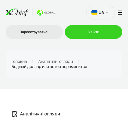
UA
Зареєструватись
Увійти
Торгівля
Головна
Аналітичні огляди
Бедный доллар или ветер переменится
Платформи
Акції
Компанія
Аналітичні огляди
Партнерська програма