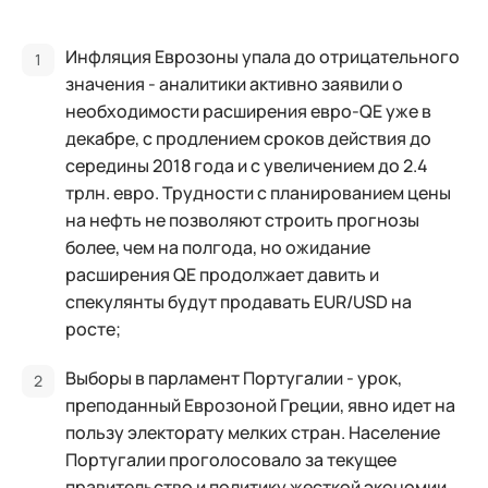
Инфляция Еврозоны упала до отрицательного
значения - аналитики активно заявили о
необходимости расширения евро-QE уже в
декабре, с продлением сроков действия до
середины 2018 года и с увеличением до 2.4
трлн. евро. Трудности с планированием цены
на нефть не позволяют строить прогнозы
более, чем на полгода, но ожидание
расширения QE продолжает давить и
спекулянты будут продавать EUR/USD на
росте;
Выборы в парламент Португалии - урок,
преподанный Еврозоной Греции, явно идет на
пользу электорату мелких стран. Население
Португалии проголосовало за текущее
правительство и политику жесткой экономии,