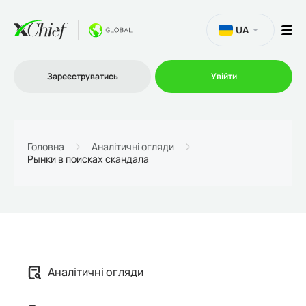
UA
Зареєструватись
Увійти
Торгівля
Головна
Аналітичні огляди
Рынки в поисках скандала
Платформи
Акції
Компанія
Аналітичні огляди
Партнерська програма