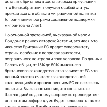
оставить Британию в составе союза при условии,
что Великобритания получает особый статус,
прежде всего, в области миграционной политики
(ограничение программ социальной поддержки
мигрантов на 7 лет).
Но основной претензией, высказанной мэром
Лондона в рамках авторской статьи, это идея, что
членство Британии в ЕС вредит суверенитету
страны, особенно в вопросах занятости,
пограничного контроля и прав человека. По данным
Палаты общин, от 15% до 50% нынешнего
британского законодательства зависит от ЕС, что
данный политик считает «законодательной
колонизацией» и проникновением ЕС во все сферы
политики. Высказано мнение, что конфликта с
Шотландией по данному вопросу не предвидится -
она на этом референдуме будет голосовать так же,
как и англичане. В любом случае, решение за