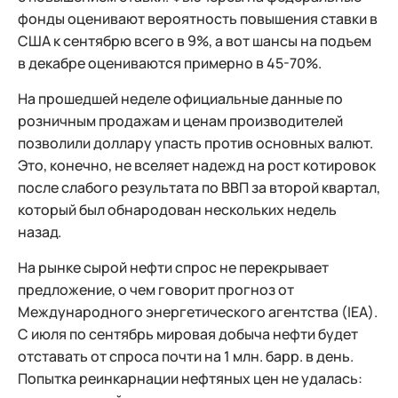
фонды оценивают вероятность повышения ставки в
США к сентябрю всего в 9%, а вот шансы на подъем
в декабре оцениваются примерно в 45-70%.
На прошедшей неделе официальные данные по
розничным продажам и ценам производителей
позволили доллару упасть против основных валют.
Это, конечно, не вселяет надежд на рост котировок
после слабого результата по ВВП за второй квартал,
который был обнародован нескольких недель
назад.
На рынке сырой нефти спрос не перекрывает
предложение, о чем говорит прогноз от
Международного энергетического агентства (IEA).
С июля по сентябрь мировая добыча нефти будет
отставать от спроса почти на 1 млн. барр. в день.
Попытка реинкарнации нефтяных цен не удалась: