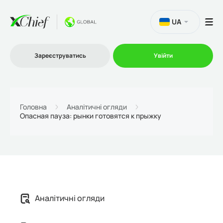
UA
Зареєструватись
Увійти
Торгівля
Головна
Аналітичні огляди
Опасная пауза: рынки готовятся к прыжку
Платформи
Акції
Компанія
Аналітичні огляди
Партнерська програма